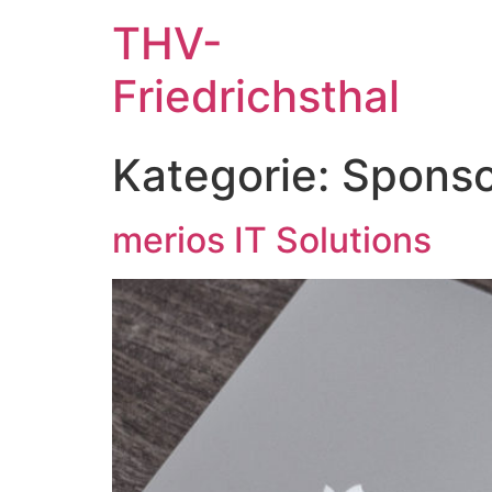
THV-
Friedrichsthal
Kategorie:
Sponso
merios IT Solutions